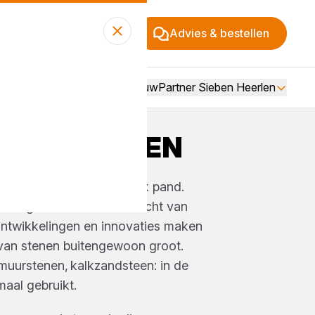
Advies & bestellen
Over BouwPartner Sieben Heerlen
 EN BLOKKEN
tevig fundament voor elk pand.
e in grote mate het aanzicht van
ntwikkelingen en innovaties maken
van stenen buitengewoon groot.
muurstenen, kalkzandsteen: in de
maal gebruikt.