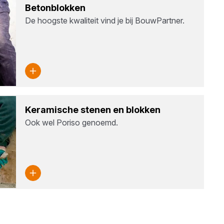
Beton­blok­ken
De hoogste kwaliteit vind je bij BouwPartner.
Kera­mi­sche ste­nen en blok­ken
Ook wel Poriso genoemd.