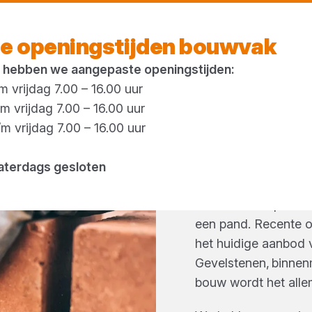
Vandaag open
tot 17:00 uur
e openingstijden bouwvak
 hebben we aangepaste openingstijden:
 vrijdag 7.00 – 16.00 uur
 vrijdag 7.00 – 16.00 uur
 vrijdag 7.00 – 16.00 uur
STENEN
aterdags gesloten
Stenen vormen een s
Bovendien bepalen z
een pand. Recente o
het huidige aanbod 
Gevelstenen, binnen
bouw wordt het alle