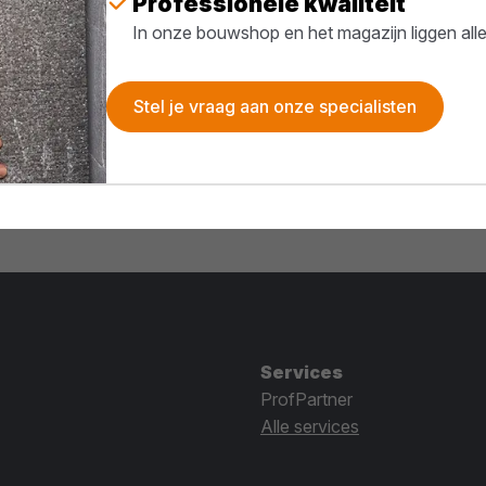
Professionele kwaliteit
In onze bouwshop en het magazijn liggen all
Stel je vraag aan onze specialisten
Services
ProfPartner
Alle services