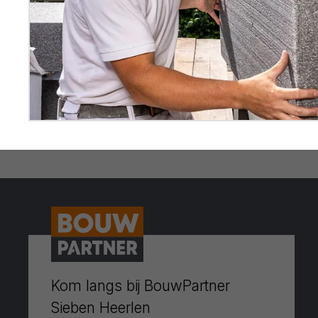
Kom langs bij BouwPartner
Sieben Heerlen