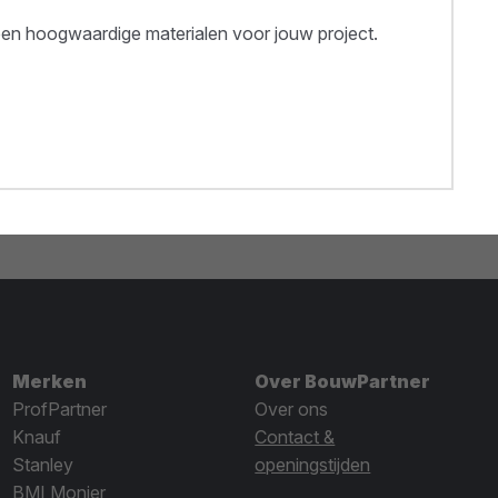
een hoogwaardige materialen voor jouw project.
Merken
Over BouwPartner
ProfPartner
Over ons
Knauf
Contact &
Stanley
openingstijden
BMI Monier