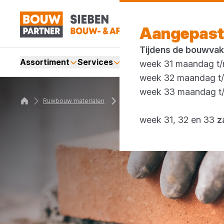
Aangepast
Tijdens de bouwvak
Assortiment
Services
Merken
Acties
Blogs
week 31 maandag t/m
week 32 maandag t/m
week 33 maandag t/m
Ruwbouw materialen
Stenen en blokken
week 31, 32 en 33
z