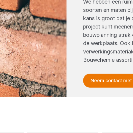
We hebben een ruime
soorten en maten bi
kans is groot dat je 
project kunt meenem
bouwplanning strak e
de werkplaats. Ook k
verwerkingsmateriale
Bouwchemie assorti
Neem contact met