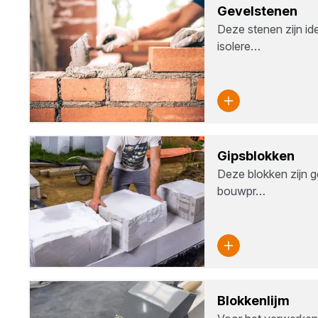
Gevel­ste­nen
Deze stenen zijn id
isolere…
Gips­blok­ken
Deze blokken zijn g
bouwpr…
Blok­ken­lijm