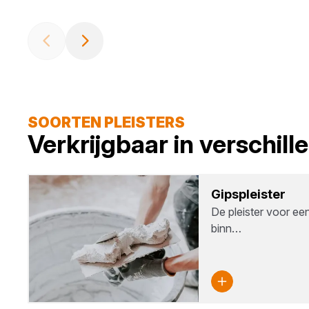
SOORTEN PLEISTERS
Verkrijgbaar in verschil
Gips­pleis­ter
De pleister voor ee
binn…