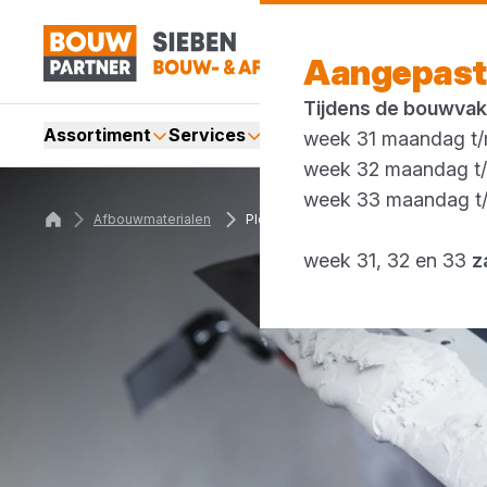
Aangepast
Tijdens de bouwvak
Assortiment
Services
Merken
Acties
Blogs
week 31 maandag t/m
week 32 maandag t/m
week 33 maandag t/m
Afbouwmaterialen
Pleisters
week 31, 32 en 33
z