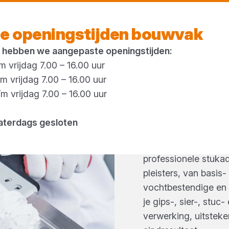
Morgen weer open
vanaf 08:00 uur
e openingstijden bouwvak
 hebben we aangepaste openingstijden:
 vrijdag 7.00 – 16.00 uur
 vrijdag 7.00 – 16.00 uur
 vrijdag 7.00 – 16.00 uur
PLEIST
aterdags gesloten
Een perfect glad en 
professionele stuka
pleisters, van basis-
vochtbestendige en 
je gips-, sier-, stuc
verwerking, uitstek