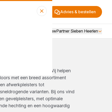
Advies & bestellen
Over BouwPartner Sieben Heerlen
ERS
duurzaam eindresultaat! Wij helpen
doors met een breed assortiment
 en afwerkpleisters tot
sneldrogende varianten. Bij ons vind
- en gevelpleisters, met optimale
ende hechting en een hoogwaardig