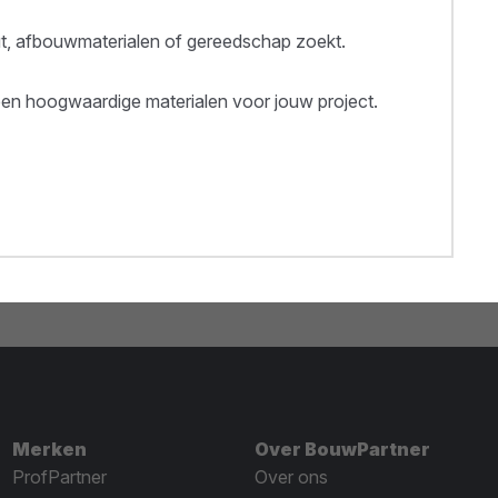
out, afbouwmaterialen of gereedschap zoekt.
een hoogwaardige materialen voor jouw project.
Merken
Over BouwPartner
ProfPartner
Over ons