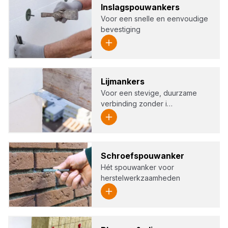
Inslagspouw­an­kers
Voor een snelle en eenvoudige
bevestiging
Lijm­an­kers
Voor een stevige, duurzame
verbinding zonder i…
Schroefspouw­an­ker
Hét spouwanker voor
herstelwerkzaamheden