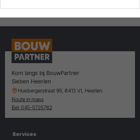
Kom langs bij BouwPartner
Sieben Heerlen
Huisbergerstraat 95, 6413 VL Heerlen
Route in maps
Bel: 045-5725782
Services