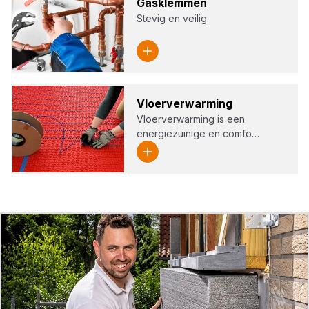
Gas­klem­men
Stevig en veilig.
Vloer­ver­war­ming
Vloerverwarming is een
energiezuinige en comfo…