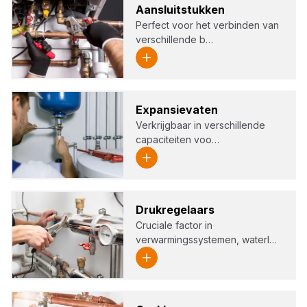
Aan­sluit­stuk­ken
Perfect voor het verbinden van
verschillende b…
Expan­sie­va­ten
Verkrijgbaar in verschillende
capaciteiten voo…
Druk­re­ge­laars
Cruciale factor in
verwarmingssystemen, waterl…