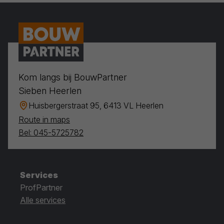
Kom langs bij BouwPartner
Sieben Heerlen
Huisbergerstraat 95, 6413 VL Heerlen
Route in maps
Bel: 045-5725782
Services
ProfPartner
Alle services