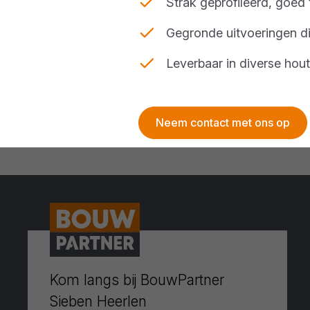
Strak geprofileerd, goed 
Gegronde uitvoeringen di
Leverbaar in diverse hou
Neem contact met ons op
Kom langs bij BouwPartner
Sieben Heerlen