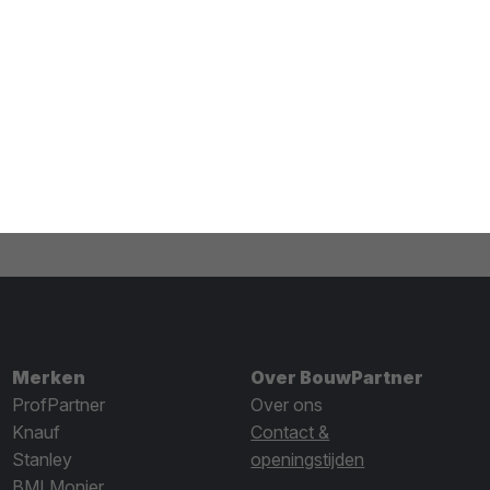
Merken
Over BouwPartner
ProfPartner
Over ons
Knauf
Contact &
Stanley
openingstijden
BMI Monier