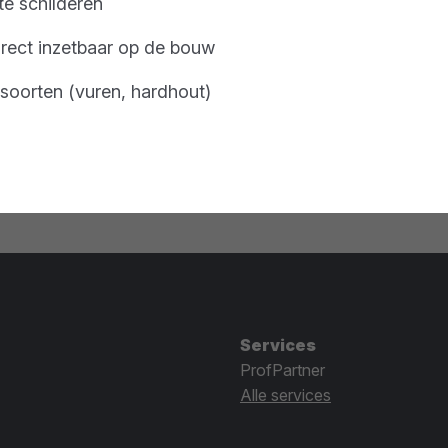
te schilderen
rect inzetbaar op de bouw
tsoorten (vuren, hardhout)
Services
ProfPartner
Alle services