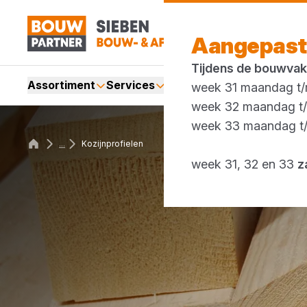
Aangepast
Tijdens de bouwvak
Assortiment
Services
Merken
Acties
Blogs
week 31 maandag t/m
week 32 maandag t/m
week 33 maandag t/m
...
Kozijnprofielen
week 31, 32 en 33
z