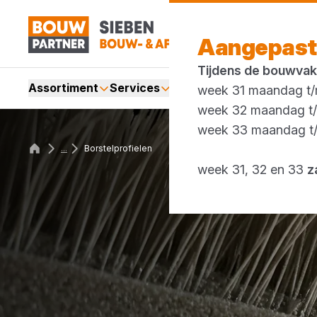
Aangepast
Tijdens de bouwvak
Assortiment
Services
Merken
Acties
Blogs
week 31 maandag t/m
week 32 maandag t/m
week 33 maandag t/m
...
Borstelprofielen
week 31, 32 en 33
z