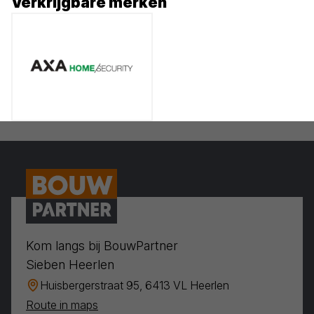
Verkrijgbare merken
Kom langs bij BouwPartner
Sieben Heerlen
Huisbergerstraat 95, 6413 VL Heerlen
Route in maps