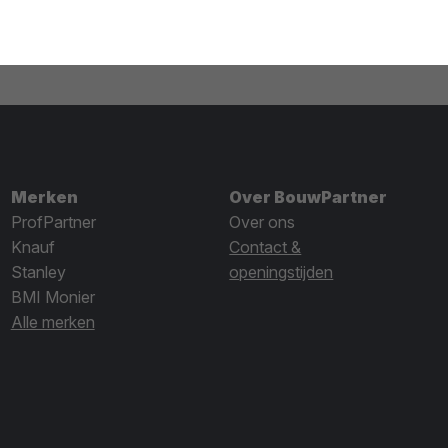
Merken
Over BouwPartner
ProfPartner
Over ons
Knauf
Contact &
Stanley
openingstijden
BMI Monier
Alle merken