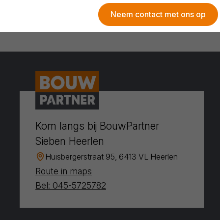
Neem contact met ons op
Kom langs bij BouwPartner
Sieben Heerlen
Huisbergerstraat 95, 6413 VL Heerlen
Route in maps
Bel: 045-5725782