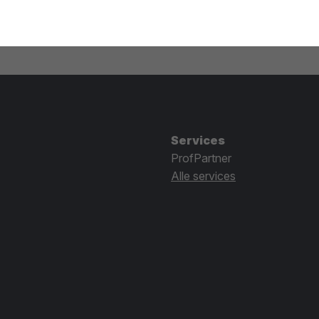
Services
ProfPartner
Alle services