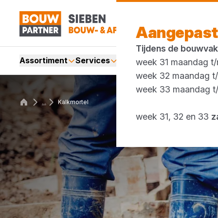
Aangepast
Tijdens de bouwvak
Assortiment
Services
Merken
Acties
Blogs
week 31 maandag t/m
week 32 maandag t/m
week 33 maandag t/m
...
Kalkmortel
week 31, 32 en 33
z