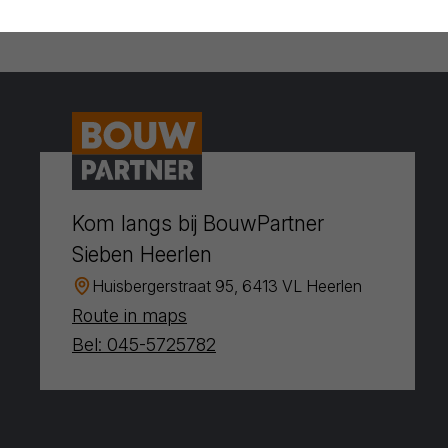
Kom langs bij BouwPartner
Sieben Heerlen
Huisbergerstraat 95, 6413 VL Heerlen
Route in maps
Bel: 045-5725782