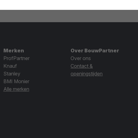
Merken
Over BouwPartner
ProfPartner
Over ons
Knauf
Contact &
Stanley
openingstijden
BMI Monier
Alle merken