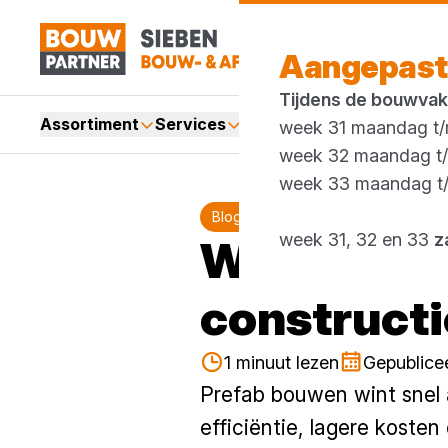
Aangepast
Tijdens de bouwvak
Assortiment
Services
Merken
Acties
Blogs
week 31 maandag t/m
week 32 maandag t/m
week 33 maandag t/m
Blog
prefab
week 31, 32 en 33
z
Waterdicht
constructi
1 minuut lezen
Gepublicee
Prefab bouwen wint snel
efficiëntie, lagere koste