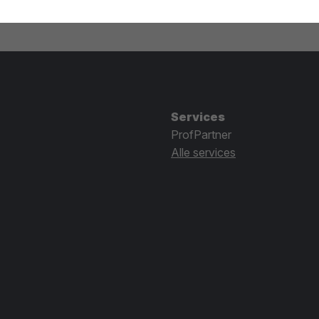
Services
ProfPartner
Alle services