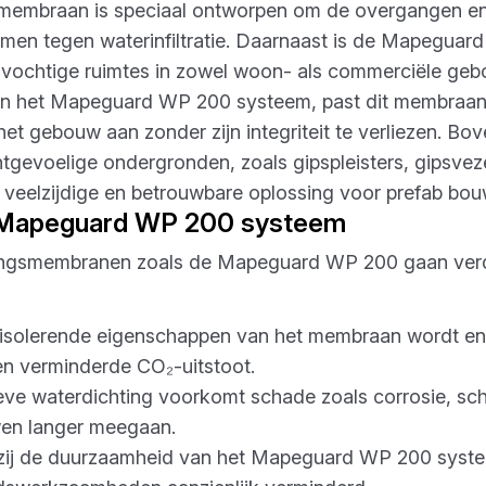
rmembraan is speciaal ontworpen om de overgangen en
rmen tegen waterinfiltratie. Daarnaast is de Mapeguar
 vochtige ruimtes in zowel woon- als commerciële gebouw
an het Mapeguard WP 200 systeem, past dit membraan
et gebouw aan zonder zijn integriteit te verliezen. Bo
tgevoelige ondergronden, zoals gipspleisters, gipsveze
 veelzijdige en betrouwbare oplossing voor prefab bou
t Mapeguard WP 200 systeem
ingsmembranen zoals de Mapeguard WP 200 gaan verd
de isolerende eigenschappen van het membraan wordt ene
en verminderde CO₂-uitstoot.
ieve waterdichting voorkomt schade zoals corrosie, sch
en langer meegaan.
nkzij de duurzaamheid van het Mapeguard WP 200 syst