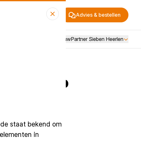
Advies & bestellen
Over BouwPartner Sieben Heerlen
 in prefab
ode staat bekend om
-elementen in