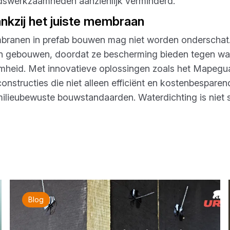
dswerkzaamheden aanzienlijk verminderd.
kzij het juiste membraan
branen in prefab bouwen mag niet worden onderschat. Z
gebouwen, doordat ze bescherming bieden tegen wateri
aamheid. Met innovatieve oplossingen zoals het Mape
onstructies die niet alleen efficiënt en kostenbespare
lieubewuste bouwstandaarden. Waterdichting is niet sle
Blog