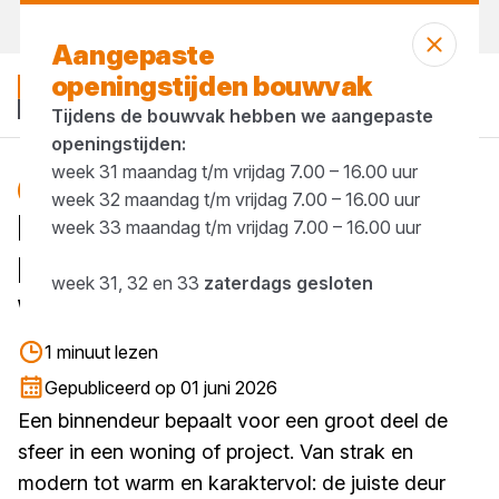
Vandaag gesloten
Aangepaste
openingstijden bouwvak
Tijdens de bouwvak hebben we aangepaste
openingstijden:
week 31 maandag t/m vrijdag 7.00 – 16.00 uur
Blog
week 32 maandag t/m vrijdag 7.00 – 16.00 uur
Nieuw: de
week 33 maandag t/m vrijdag 7.00 – 16.00 uur
binnendeurseries van
week 31, 32 en 33
zaterdags gesloten
Weekamp
1 minuut lezen
Gepubliceerd op 01 juni 2026
Een binnendeur bepaalt voor een groot deel de
sfeer in een woning of project. Van strak en
modern tot warm en karaktervol: de juiste deur