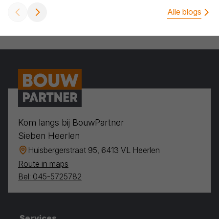
Alle blogs
Kom langs bij BouwPartner
Sieben Heerlen
Huisbergerstraat 95, 6413 VL Heerlen
Route in maps
Bel: 045-5725782
Services