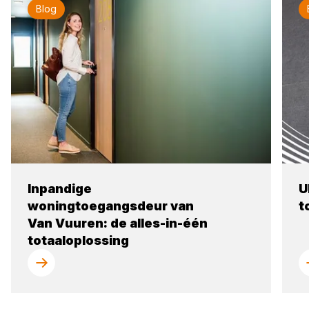
Blog
Inpandige
U
woningtoegangsdeur van
t
Van Vuuren: de alles-in-één
totaaloplossing