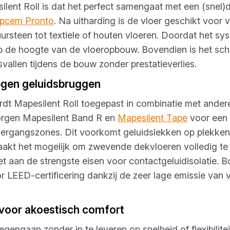
lent Roll is dat het perfect samengaat met een (snel
pcem Pronto
. Na uitharding is de vloer geschikt voor v
ursteen tot textiele of houten vloeren. Doordat het sys
op de hoogte van de vloeropbouw. Bovendien is het sc
vallen tijdens de bouw zonder prestatieverlies.
egen geluidsbruggen
ordt Mapesilent Roll toegepast in combinatie met ander
orgen Mapesilent Band R en
Mapesilent Tape
voor een 
rgangszones. Dit voorkomt geluidslekken op plekken
kt het mogelijk om zwevende dekvloeren volledig te
et aan de strengste eisen voor contactgeluidisolatie. B
or LEED-certificering dankzij de zeer lage emissie van 
voor akoestisch comfort
tegengaan zonder in te leveren op snelheid of flexibilit