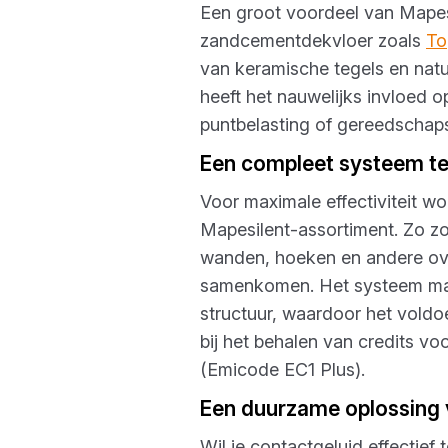
Een groot voordeel van Mapesi
zandcementdekvloer zoals
To
van keramische tegels en natu
heeft het nauwelijks invloed 
puntbelasting of gereedschaps
Een compleet systeem t
Voor maximale effectiviteit w
Mapesilent-assortiment. Zo z
wanden, hoeken en andere ove
samenkomen. Het systeem maa
structuur, waardoor het voldo
bij het behalen van credits vo
(Emicode EC1 Plus).
Een duurzame oplossing 
Wil je contactgeluid effectief 