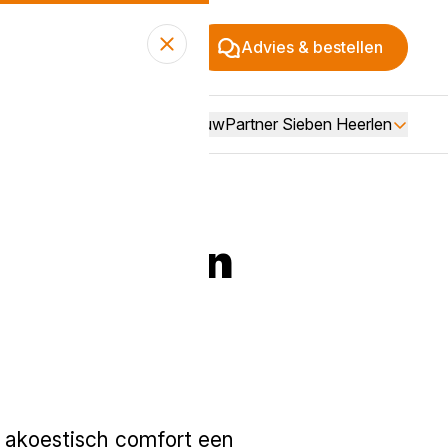
Advies & bestellen
Over BouwPartner Sieben Heerlen
isolatie in
 akoestisch comfort een