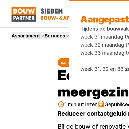
Aangepast
Tijdens de bouwvak
Assortiment
Services
Merken
Acties
Blogs
week 31 maandag t/m
week 32 maandag t/m
week 33 maandag t/m
isolatie
Blog
week 31, 32 en 33
z
Een slimme
meergezi
1 minuut lezen
Gepublice
Reduceer contactgeluid
Bij de bouw of renovatie