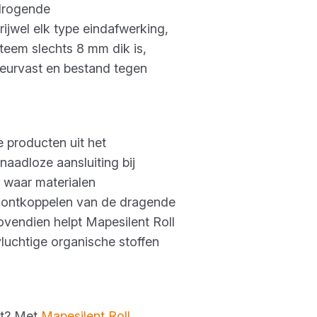
)drogende
rijwel elk type eindafwerking,
teem slechts 8 mm dik is,
heurvast en bestand tegen
e producten uit het
naadloze aansluiting bij
 waar materialen
 ontkoppelen van de dragende
ovendien helpt Mapesilent Roll
vluchtige organische stoffen
eit? Met
Mapesilent Roll