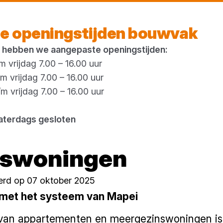
Morgen weer open
vanaf 07:00 uur
e openingstijden bouwvak
 hebben we aangepaste openingstijden:
 vrijdag 7.00 – 16.00 uur
 vrijdag 7.00 – 16.00 uur
 vrijdag 7.00 – 16.00 uur
aterdags gesloten
 keuze voor geluids
nswoningen
erd op 07 oktober 2025
 met het systeem van Mapei
 van appartementen en meergezinswoningen is