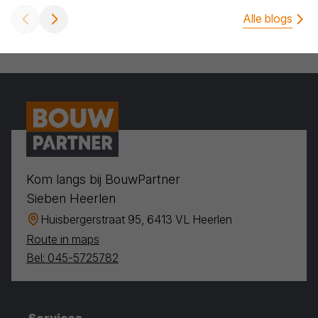
Alle blogs
Kom langs bij BouwPartner
Sieben Heerlen
Huisbergerstraat 95, 6413 VL Heerlen
Route in maps
Bel: 045-5725782
Services