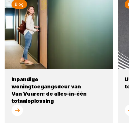
Blog
Inpandige
U
woningtoegangsdeur van
t
Van Vuuren: de alles-in-één
totaaloplossing