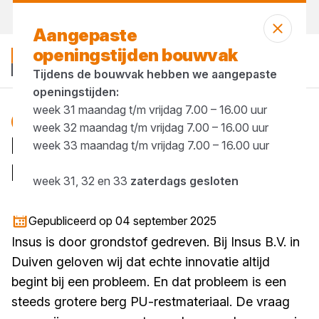
Morgen weer open
vanaf 07:00 uur
Aangepaste
openingstijden bouwvak
Tijdens de bouwvak hebben we aangepaste
openingstijden:
week 31 maandag t/m vrijdag 7.00 – 16.00 uur
isolatie
Blog
week 32 maandag t/m vrijdag 7.00 – 16.00 uur
De circulaire missie van
week 33 maandag t/m vrijdag 7.00 – 16.00 uur
Insus
week 31, 32 en 33
zaterdags gesloten
1 minuut lezen
Gepubliceerd op 04 september 2025
Insus is door grondstof gedreven. Bij Insus B.V. in
Duiven geloven wij dat echte innovatie altijd
begint bij een probleem. En dat probleem is een
steeds grotere berg PU-restmateriaal. De vraag