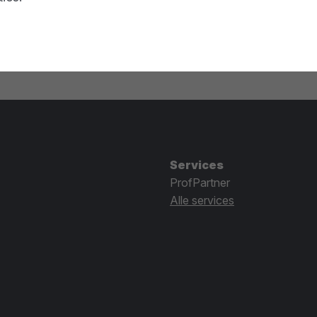
Services
ProfPartner
Alle services