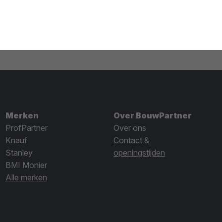
Merken
Over BouwPartner
ProfPartner
Over ons
Knauf
Contact &
Stanley
openingstijden
BMI Monier
Alle merken