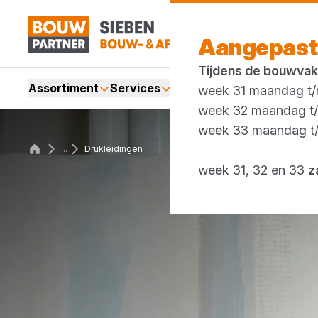
Aangepast
Tijdens de bouwvak
Assortiment
Services
Merken
Acties
Blogs
week 31 maandag t/m
week 32 maandag t/m
week 33 maandag t/m
...
Drukleidingen
week 31, 32 en 33
z