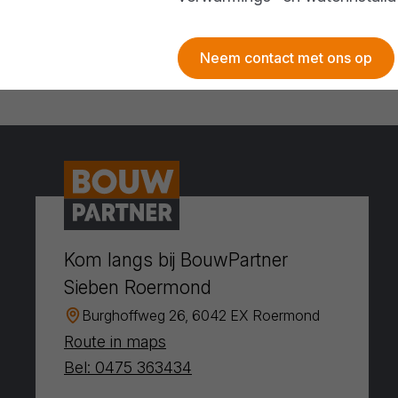
Neem contact met ons op
Kom langs bij BouwPartner
Sieben Roermond
Burghoffweg 26, 6042 EX Roermond
Route in maps
Bel: 0475 363434