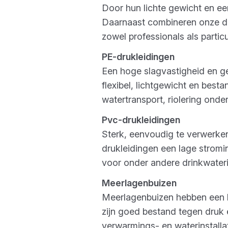
Door hun lichte gewicht en ee
Daarnaast combineren onze dr
zowel professionals als particu
PE-drukleidingen
Een hoge slagvastigheid en g
flexibel, lichtgewicht en best
watertransport, riolering onde
Pvc-drukleidingen
Sterk, eenvoudig te verwerke
drukleidingen een lage stromi
voor onder andere drinkwaterins
Meerlagenbuizen
Meerlagenbuizen hebben een ho
zijn goed bestand tegen druk 
verwarmings- en waterinstallat